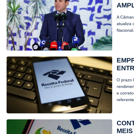
AMPL
A Câmara
atualiza
Nacional
EMPR
ENTR
O prazo 
rendimen
e corret
referente
CONT
MEIS