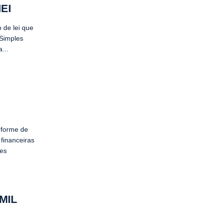
EI
 de lei que
 Simples
...
nforme de
financeiras
tes
MIL