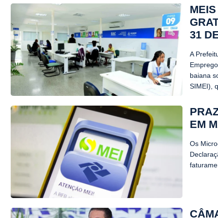
MEIS
GRAT
31 D
A Prefei
Emprego 
baiana s
SIMEI), q
PRAZ
EM M
Os Micro
Declaraç
faturamen
CÂMA