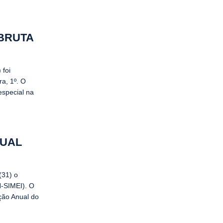
 BRUTA
 foi
a, 1º. O
especial na
NUAL
(31) o
N-SIMEI). O
ação Anual do