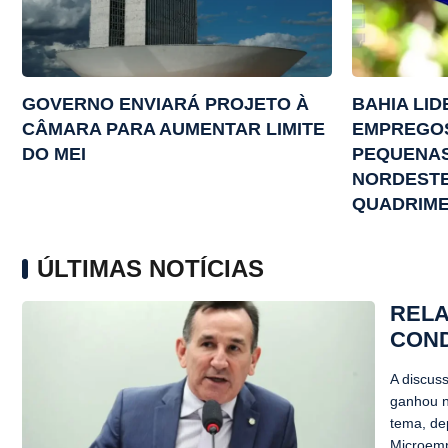
GOVERNO ENVIARÁ PROJETO À
BAHIA LI
CÂMARA PARA AUMENTAR LIMITE
EMPREGOS
DO MEI
PEQUENAS
NORDESTE
QUADRIME
ÚLTIMAS NOTÍCIAS
RELA
COND
A discus
ganhou n
tema, de
Microemp