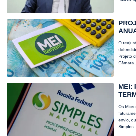
PROJ
ANUA
O reajus
defendid
Projeto 
Câmara..
MEI:
TERM
Os Micro
faturame
envio, q
Simples..