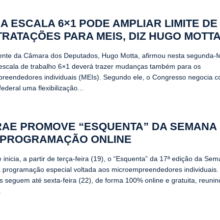
DA ESCALA 6×1 PODE AMPLIAR LIMITE DE
RATAÇÕES PARA MEIS, DIZ HUGO MOTT
ente da Câmara dos Deputados, Hugo Motta, afirmou nesta segunda-fe
 escala de trabalho 6×1 deverá trazer mudanças também para os
reendedores individuais (MEIs). Segundo ele, o Congresso negocia 
ederal uma flexibilização...
AE PROMOVE “ESQUENTA” DA SEMANA 
 PROGRAMAÇÃO ONLINE
inicia, a partir de terça-feira (19), o “Esquenta” da 17ª edição da Se
programação especial voltada aos microempreendedores individuais.
s seguem até sexta-feira (22), de forma 100% online e gratuita, reunin
.