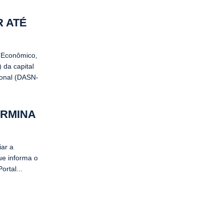
 ATÉ
o Econômico,
 da capital
ional (DASN-
ERMINA
iar a
ue informa o
ortal...