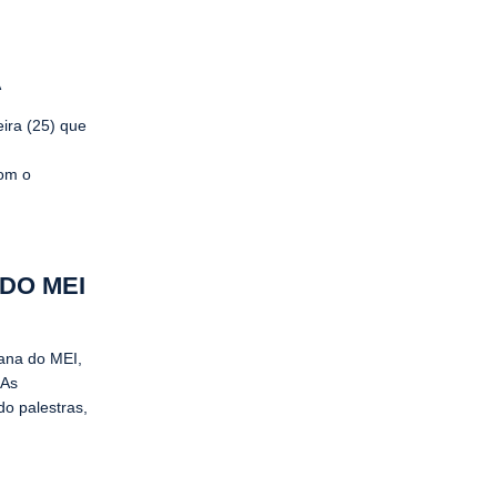
A
ira (25) que
com o
DO MEI
mana do MEI,
 As
do palestras,