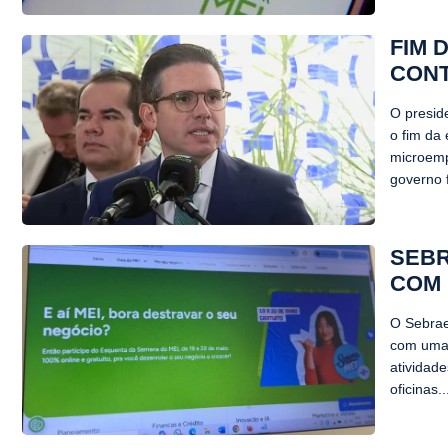
FIM 
CONT
O presid
o fim da
microemp
governo f
SEBR
COM
O Sebrae 
com uma 
atividade
oficinas..