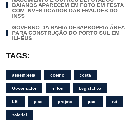
BAIANOS APARECEM EM FOTO EM FESTA
COM INVESTIGADOS DAS FRAUDES DO
INSS
GOVERNO DA BAHIA DESAPROPRIA ÁREA
PARA CONSTRUÇÃO DO PORTO SUL EM
ILHÉUS
TAGS:
assembleia
coelho
costa
Governador
hilton
Legislativa
LEI
piso
projeto
psol
rui
salarial