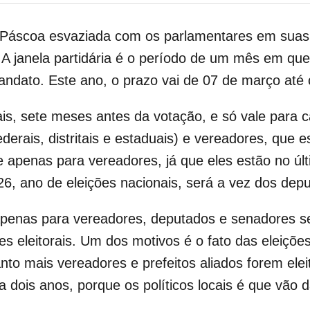
áscoa esvaziada com os parlamentares em suas re
a. A janela partidária é o período de um mês em 
ndato. Este ano, o prazo vai de 07 de março até o 
ais, sete meses antes da votação, e só vale para c
ederais, distritais e estaduais) e vereadores, que
e apenas para vereadores, já que eles estão no úl
6, ano de eleições nacionais, será a vez dos dep
 apenas para vereadores, deputados e senadores 
s eleitorais. Um dos motivos é o fato das eleiçõe
o mais vereadores e prefeitos aliados forem eleit
a dois anos, porque os políticos locais é que vão 