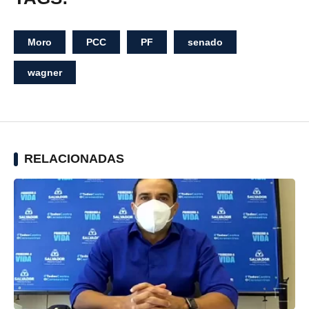
Moro
PCC
PF
senado
wagner
RELACIONADAS