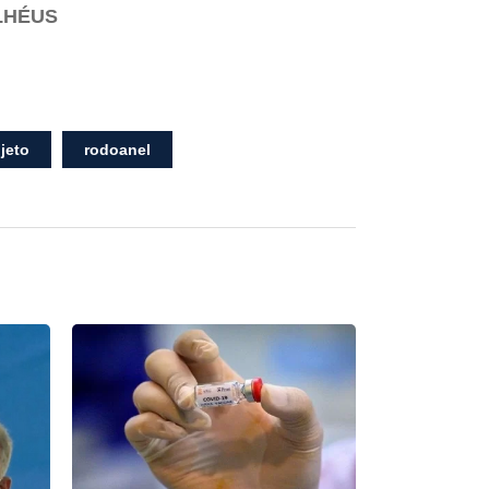
LHÉUS
jeto
rodoanel