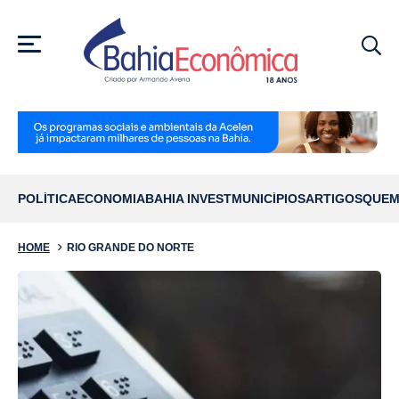
MENU
POLÍTICA
ECONOMIA
BAHIA INVEST
MUNICÍPIOS
ARTIGOS
QUEM
HOME
RIO GRANDE DO NORTE