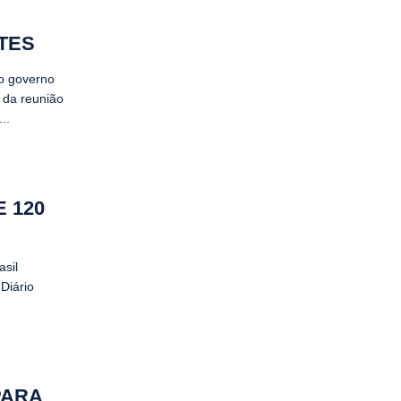
TES
do governo
r da reunião
..
 120
sil
Diário
PARA