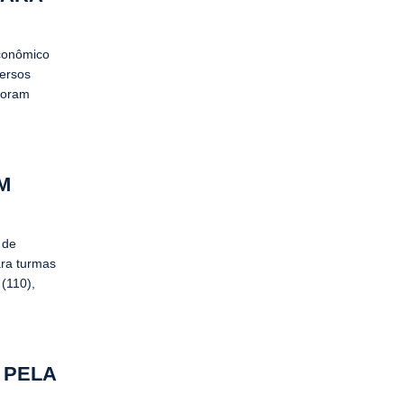
conômico
versos
foram
M
 de
ara turmas
 (110),
 PELA