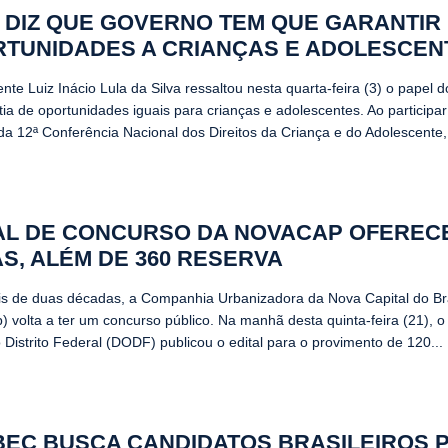
 DIZ QUE GOVERNO TEM QUE GARANTIR
TUNIDADES A CRIANÇAS E ADOLESCEN
nte Luiz Inácio Lula da Silva ressaltou nesta quarta-feira (3) o papel 
tia de oportunidades iguais para crianças e adolescentes. Ao participa
da 12ª Conferência Nacional dos Direitos da Criança e do Adolescente,.
AL DE CONCURSO DA NOVACAP OFERECE
S, ALÉM DE 360 RESERVA
s de duas décadas, a Companhia Urbanizadora da Nova Capital do Bra
 volta a ter um concurso público. Na manhã desta quinta-feira (21), o 
o Distrito Federal (DODF) publicou o edital para o provimento de 120...
EC BUSCA CANDIDATOS BRASILEIROS 