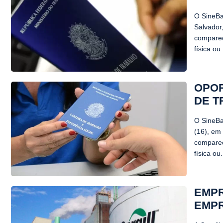
O SineBa
Salvador,
comparec
física ou 
OPOR
DE T
O SineBa
(16), em 
comparec
física ou.
EMPR
EMPR