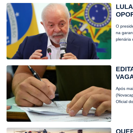
LULA
OPOR
O preside
na garan
plenária 
EDIT
VAGA
Após mai
(Novacap)
Oficial d
QUEB