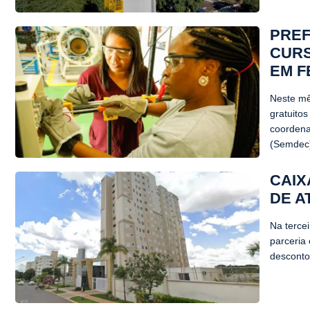
PREF
CURS
EM F
Neste mê
gratuitos
coordena
(Semdec)
CAIX
DE A
Na terce
parceria 
descontos