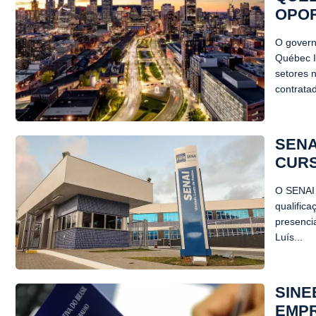
OPOR
O govern
Québec I
setores 
contrata
SENA
CURS
O SENAI 
qualifica
presenci
Luís...
SINE
EMPR