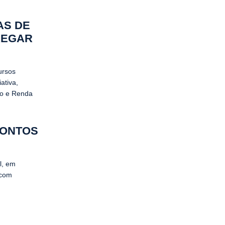
AS DE
REGAR
ursos
ativa,
go e Renda
CONTOS
l, em
 com