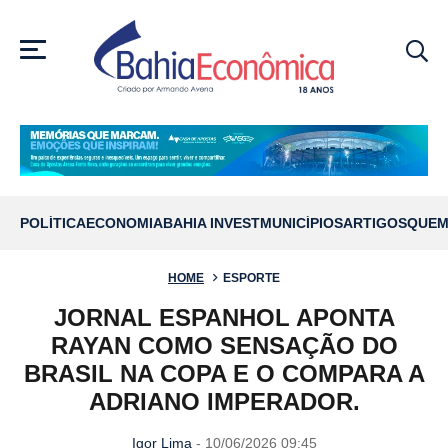
MENU
POLÍTICA
ECONOMIA
BAHIA INVEST
MUNICÍPIOS
ARTIGOS
QUEM
HOME
ESPORTE
JORNAL ESPANHOL APONTA
RAYAN COMO SENSAÇÃO DO
BRASIL NA COPA E O COMPARA A
ADRIANO IMPERADOR.
Igor Lima
- 10/06/2026 09:45