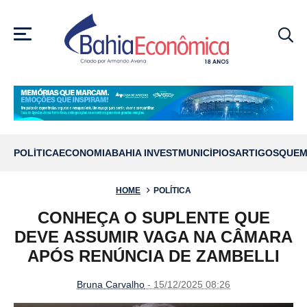
MENU
POLÍTICA
ECONOMIA
BAHIA INVEST
MUNICÍPIOS
ARTIGOS
QUEM
HOME
POLÍTICA
CONHEÇA O SUPLENTE QUE
DEVE ASSUMIR VAGA NA CÂMARA
APÓS RENÚNCIA DE ZAMBELLI
Bruna Carvalho
- 15/12/2025 08:26