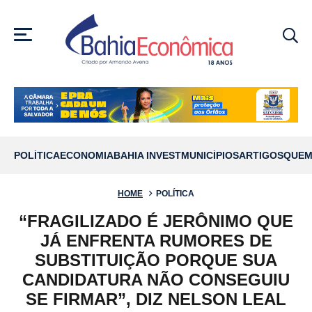
MENU
POLÍTICA
ECONOMIA
BAHIA INVEST
MUNICÍPIOS
ARTIGOS
QUEM
HOME
POLÍTICA
“FRAGILIZADO É JERÔNIMO QUE
JÁ ENFRENTA RUMORES DE
SUBSTITUIÇÃO PORQUE SUA
CANDIDATURA NÃO CONSEGUIU
SE FIRMAR”, DIZ NELSON LEAL