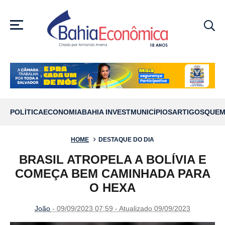
MENU
POLÍTICA
ECONOMIA
BAHIA INVEST
MUNICÍPIOS
ARTIGOS
QUEM
HOME
DESTAQUE DO DIA
BRASIL ATROPELA A BOLÍVIA E
COMEÇA BEM CAMINHADA PARA
O HEXA
João
- 09/09/2023 07:59 - Atualizado 09/09/2023