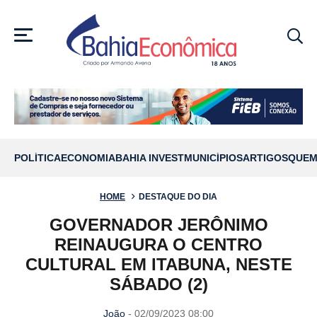
MENU
POLÍTICA
ECONOMIA
BAHIA INVEST
MUNICÍPIOS
ARTIGOS
QUEM
HOME
DESTAQUE DO DIA
GOVERNADOR JERÔNIMO
REINAUGURA O CENTRO
CULTURAL EM ITABUNA, NESTE
SÁBADO (2)
João
- 02/09/2023 08:00