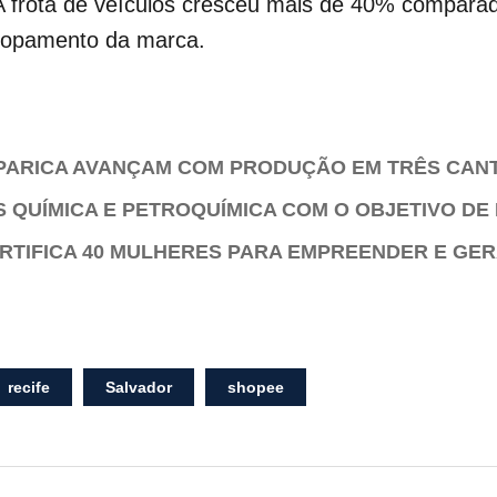
s. A frota de veículos cresceu mais de 40% compa
elopamento da marca.
PARICA AVANÇAM COM PRODUÇÃO EM TRÊS CAN
S QUÍMICA E PETROQUÍMICA COM O OBJETIVO DE
TIFICA 40 MULHERES PARA EMPREENDER E GER
recife
Salvador
shopee