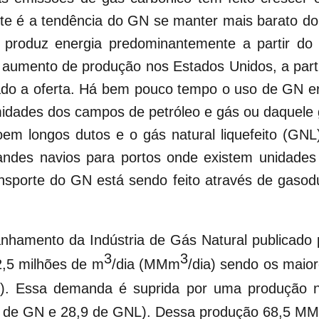
nte é a tendência do GN se manter mais barato do 
 produz energia predominantemente a partir do 
o aumento de produção nos Estados Unidos, a part
tado a oferta. Há bem pouco tempo o uso de GN e
midades dos campos de petróleo e gás ou daquele 
oem longos dutos e o gás natural liquefeito (G
andes navios para portos onde existem unidades
ransporte do GN está sendo feito através de gaso
nhamento da Indústria de Gás Natural publicad
3
3
82,5 milhões de m
/dia (MMm
/dia) sendo os maior
4,5). Essa demanda é suprida por uma produção
,2 de GN e 28,9 de GNL). Dessa produção 68,5 M