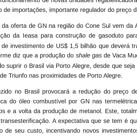
o de importações, importante regulador do preço d
da oferta de GN na região do Cone Sul vem da Ar
tação da Ieasa para construção de gasoduto pa
e de investimento de US$ 1,5 bilhão que deverá 
orme diz que a produção do
shale gas
de Vaca Muer
do suprir o Brasil via Porto Alegre, desde que sej
 de Triunfo nas proximidades de Porto Alegre.
ido no Brasil provocará a redução do preço de
troca do óleo combustível por GN nas termelétri
dos e a volta da produção de metanol. Este, total
e transesterificação. A expectativa que se tem 
 de seu custo, incentivando novos investiment