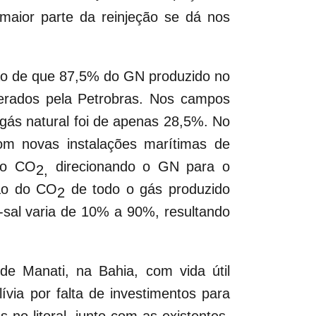
 maior parte da reinjeção se dá nos
ção de que 87,5% do GN produzido no
perados pela Petrobras. Nos campos
gás natural foi de apenas 28,5%. No
om novas instalações marítimas de
 do CO
direcionando o GN para o
2,
ção do CO
de todo o gás produzido
2
sal varia de 10% a 90%, resultando
e Manati, na Bahia, com vida útil
ia por falta de investimentos para
o litoral, junto com as existentes,