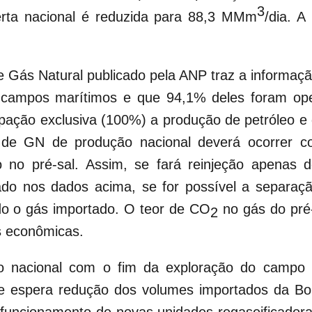
3
erta nacional é reduzida para 88,3 MMm
/dia. A
e Gás Natural publicado pela ANP traz a informa
os campos marítimos e que 94,1% deles foram o
ipação exclusiva (100%) a produção de petróleo e 
 de GN de produção nacional deverá ocorrer c
 no pré-sal. Assim, se fará reinjeção apenas
ado nos dados acima, se for possível a separa
do o gás importado. O teor de CO
no gás do pré-
2
es econômicas.
o nacional com o fim da exploração do campo d
espera redução dos volumes importados da Bolív
uncionamento de novas unidades regaseificadoras n