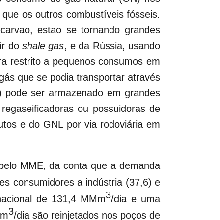
que os outros combustíveis fósseis.
carvão, estão se tornando grandes
ir do
shale gas
, e da Rússia, usando
ra restrito a pequenos consumos em
gás que se podia transportar através
NL) pode ser armazenado em grandes
 regaseificadoras ou possuidoras de
dutos e do GNL por via rodoviária em
o pelo MME, da conta que a demanda
es consumidores a indústria (37,6) e
3
 nacional de 131,4 MMm
/dia e uma
3
Mm
/dia são reinjetados nos poços de