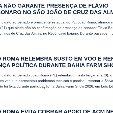
 NÃO GARANTE PRESENÇA DE FLÁVIO
ONARO NO SÃO JOÃO DE CRUZ DAS AL
ndidato ao Senado e presidente estadual do PL, João Roma, afirmou 
(21) que ainda não há confirmação da presença do senador Flávio Bo
 juninos de Cruz das Almas, no Recôncavo baiano. Durante passagem p
 ROMA RELEMBRA SUSTO EM VOO E RE
NÇA POLÍTICA DURANTE BAHIA FARM S
ndidato ao Senado João Roma (PL) relembrou, nesta terça-feira (9), o 
um voo que apresentou problemas técnicos e precisou retornar a Salva
ão foi feita durante participação na Bahia Farm Show 2026, em Luís Ed
 ROMA EVITA COBRAR APOIO DE ACM N