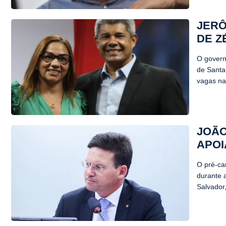
JERÔ
DE Z
O govern
de Santa
vagas na
JOÃO
APOI
O pré-ca
durante 
Salvador