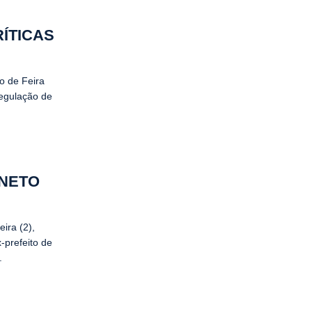
ÍTICAS
o de Feira
regulação de
 NETO
ira (2),
-prefeito de
.