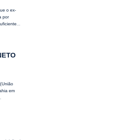
ue o ex-
a por
iciente...
NETO
 (União
Bahia em
.