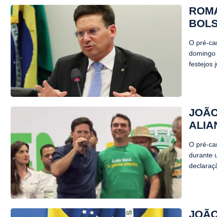
ROMA
BOLS
O pré-ca
domingo 
festejos
JOÃO
ALIA
O pré-ca
durante 
declaraç
JOÃO