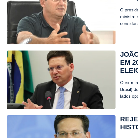
O presid
ministro 
consider
JOÃO
EM 2
ELEI
O ex-min
Brasil) 
lados opo
REJE
HIST