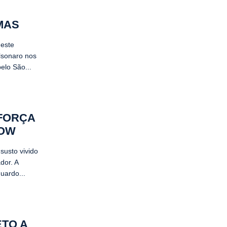
MAS
neste
lsonaro nos
elo São...
FORÇA
HOW
susto vivido
dor. A
uardo...
ETO A