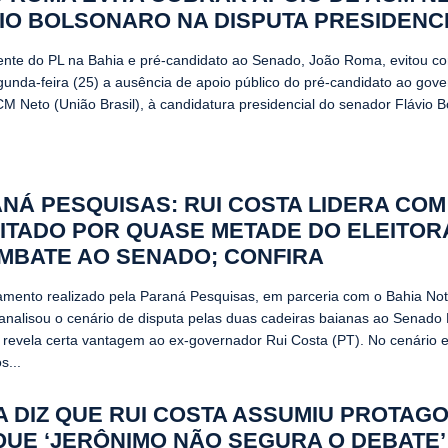
IO BOLSONARO NA DISPUTA PRESIDENC
ente do PL na Bahia e pré-candidato ao Senado, João Roma, evitou c
gunda-feira (25) a ausência de apoio público do pré-candidato ao gov
CM Neto (União Brasil), à candidatura presidencial do senador Flávio 
NÁ PESQUISAS: RUI COSTA LIDERA COM
CITADO POR QUASE METADE DO ELEITO
MBATE AO SENADO; CONFIRA
amento realizado pela Paraná Pesquisas, em parceria com o Bahia Noti
nalisou o cenário de disputa pelas duas cadeiras baianas ao Senado 
 revela certa vantagem ao ex-governador Rui Costa (PT). No cenário e
s...
 DIZ QUE RUI COSTA ASSUMIU PROTAG
UE ‘JERÔNIMO NÃO SEGURA O DEBATE’