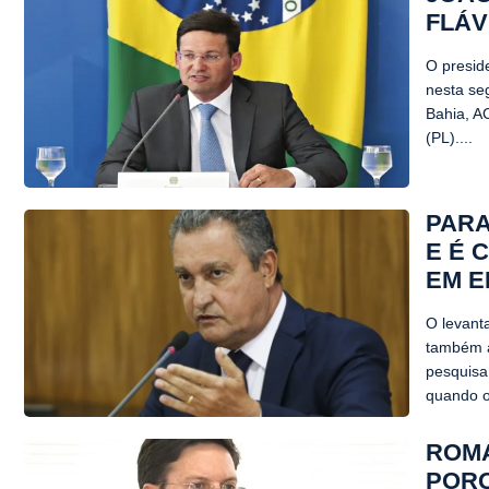
FLÁV
O presid
nesta se
Bahia, A
(PL)....
PARA
E É 
EM E
O levant
também a
pesquisa
quando o
ROMA
PORQ