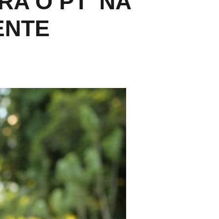
A O PT’ NA
ENTE