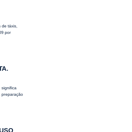
 de táxis,
09 por
TA.
significa
a preparação
 USO