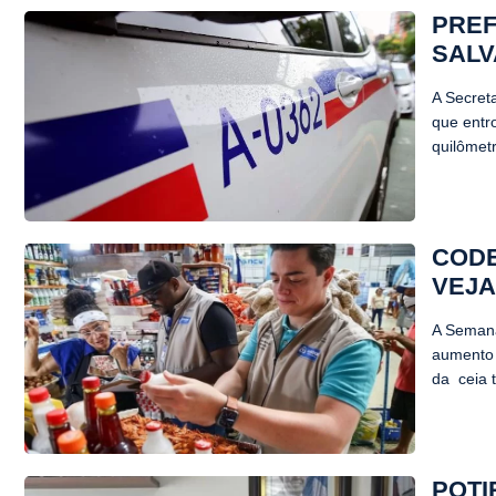
PREF
SALV
A Secret
que entro
quilômet
CODE
VEJA
A Semana
aumento 
da ceia 
POTI