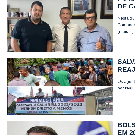
DE C
Nesta qua
Comandan
(mais…)
SALV
REAJ
Os agent
por reaju
BOLS
EM 2