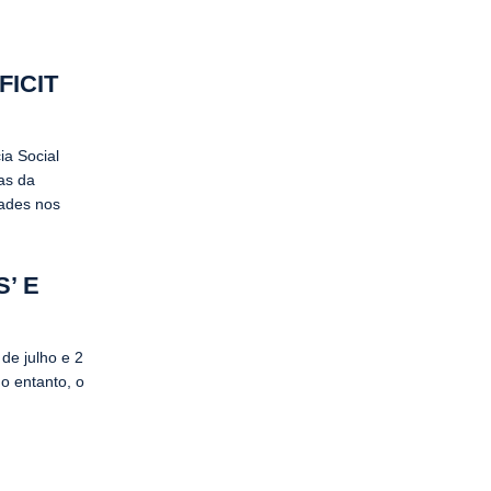
FICIT
ia Social
as da
dades nos
’ E
 de julho e 2
o entanto, o