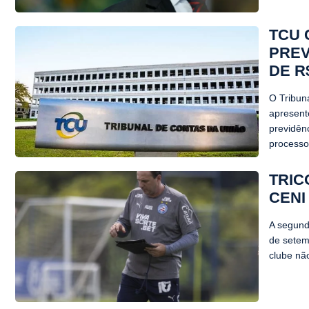
TCU 
PREV
DE R$
O Tribun
apresent
previdênc
processos
TRIC
CENI
A segunda
de setem
clube não