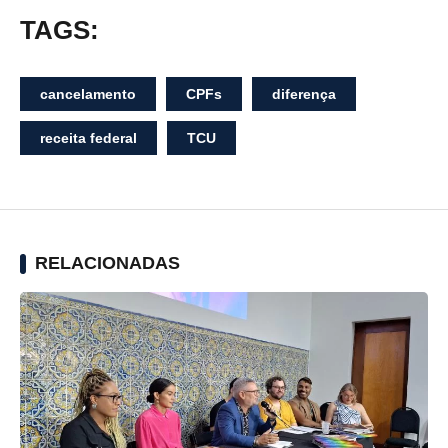
TAGS:
cancelamento
CPFs
diferença
receita federal
TCU
RELACIONADAS