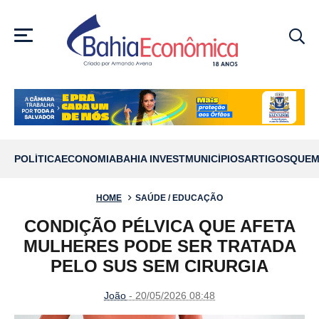
MENU
POLÍTICA
ECONOMIA
BAHIA INVEST
MUNICÍPIOS
ARTIGOS
QUEM
HOME
SAÚDE / EDUCAÇÃO
CONDIÇÃO PÉLVICA QUE AFETA
MULHERES PODE SER TRATADA
PELO SUS SEM CIRURGIA
João
- 20/05/2026 08:48