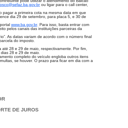
ontribuinte pode utilizar o atendimento do Balcão
nosco@sefaz.ba.gov.br
ou ligar para o call center,
.
rio pagar a primeira cota na mesma data em que
vence dia 29 de setembro, para placa 5, e 30 de
portal
www.ba.gov.br
. Para isso, basta entrar com
to pelos canais das instituições parceiras da
ário”. As datas variam de acordo com o número final
parcela do imposto.
 até 28 e 29 de maio, respectivamente. Por fim,
 dias 28 e 29 de maio.
iamento completo do veículo engloba outros itens
multas, se houver. O prazo para ficar em dia com a
OR
ORTE DE JUROS