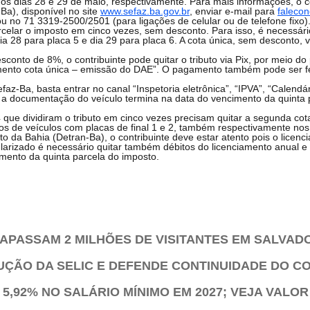
é os dias 28 e 29 de maio, respectivamente. Para mais informações, o c
Ba), disponível no site
www.sefaz.ba.gov.br
, enviar e-mail para
faleco
ou no 71 3319-2500/2501 (para ligações de celular ou de telefone fixo)
arcelar o imposto em cinco vezes, sem desconto. Para isso, é necessá
a 28 para placa 5 e dia 29 para placa 6. A cota única, sem desconto, 
nto de 8%, o contribuinte pode quitar o tributo via Pix, por meio do 
iamento cota única – emissão do DAE”. O pagamento também pode ser fei
faz-Ba, basta entrar no canal “Inspetoria eletrônica”, “IPVA”, “Calend
m a documentação do veículo termina na data do vencimento da quinta 
que dividiram o tributo em cinco vezes precisam quitar a segunda cota
ios de veículos com placas de final 1 e 2, também respectivamente nos
 da Bahia (Detran-Ba), o contribuinte deve estar atento pois o licenc
larizado é necessário quitar também débitos do licenciamento anual e 
mento da quinta parcela do imposto.
APASSAM 2 MILHÕES DE VISITANTES EM SALVAD
DUÇÃO DA SELIC E DEFENDE CONTINUIDADE DO C
,92% NO SALÁRIO MÍNIMO EM 2027; VEJA VALOR