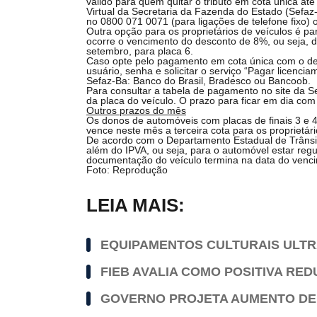
válido para quem quitar o tributo em cota única at
Virtual da Secretaria da Fazenda do Estado (Sefaz-
no 0800 071 0071 (para ligações de telefone fixo) 
Outra opção para os proprietários de veículos é p
ocorre o vencimento do desconto de 8%, ou seja, di
setembro, para placa 6.
Caso opte pelo pagamento em cota única com o desco
usuário, senha e solicitar o serviço “Pagar licenc
Sefaz-Ba: Banco do Brasil, Bradesco ou Bancoob.
Para consultar a tabela de pagamento no site da Se
da placa do veículo. O prazo para ficar em dia co
Outros prazos do mês
Os donos de automóveis com placas de finais 3 e 4 
vence neste mês a terceira cota para os proprietár
De acordo com o Departamento Estadual de Trânsito
além do IPVA, ou seja, para o automóvel estar regu
documentação do veículo termina na data do venci
Foto: Reprodução
LEIA MAIS:
EQUIPAMENTOS CULTURAIS ULTR
FIEB AVALIA COMO POSITIVA RE
GOVERNO PROJETA AUMENTO DE 5