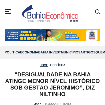
MENU
POLÍTICA
ECONOMIA
BAHIA INVEST
MUNICÍPIOS
ARTIGOS
QUEM
HOME
POLÍTICA
“DESIGUALDADE NA BAHIA
ATINGE MENOR NÍVEL HISTÓRICO
SOB GESTÃO JERÔNIMO”, DIZ
NILTINHO
João
- 10/05/2026 10:00