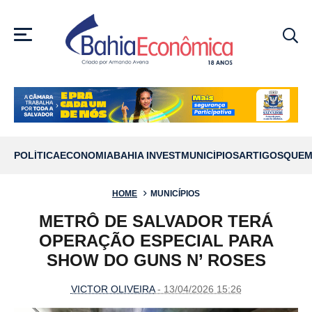
MENU
POLÍTICA
ECONOMIA
BAHIA INVEST
MUNICÍPIOS
ARTIGOS
QUEM
HOME
MUNICÍPIOS
METRÔ DE SALVADOR TERÁ
OPERAÇÃO ESPECIAL PARA
SHOW DO GUNS N’ ROSES
VICTOR OLIVEIRA
- 13/04/2026 15:26