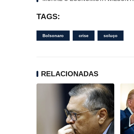
TAGS:
Bolsonaro
crise
soluço
RELACIONADAS