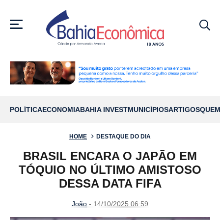
MENU
POLÍTICA
ECONOMIA
BAHIA INVEST
MUNICÍPIOS
ARTIGOS
QUEM
HOME
DESTAQUE DO DIA
BRASIL ENCARA O JAPÃO EM
TÓQUIO NO ÚLTIMO AMISTOSO
DESSA DATA FIFA
João
- 14/10/2025 06:59