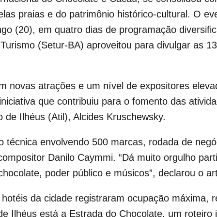
elas praias e do patrimônio histórico-cultural. O 
o (20), em quatro dias de programação diversific
Turismo (Setur-BA) aproveitou para divulgar as 13
m novas atrações e um nível de expositores eleva
iciativa que contribuiu para o fomento das atividad
de Ilhéus (Atil), Alcides Kruschewsky.
 técnica envolvendo 500 marcas, rodada de negóci
 compositor Danilo Caymmi. “Dá muito orgulho par
chocolate, poder público e músicos”, declarou o art
hotéis da cidade registraram ocupação máxima, re
 de Ilhéus está a Estrada do Chocolate, um roteiro