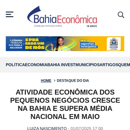
MENU
POLÍTICA
ECONOMIA
BAHIA INVEST
MUNICÍPIOS
ARTIGOS
QUEM
HOME
DESTAQUE DO DIA
ATIVIDADE ECONÔMICA DOS
PEQUENOS NEGÓCIOS CRESCE
NA BAHIA E SUPERA MÉDIA
NACIONAL EM MAIO
LUIZA NASCIMENTO
- 01/07/2025 17:00