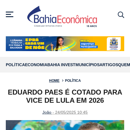
MENU
POLÍTICA
ECONOMIA
BAHIA INVEST
MUNICÍPIOS
ARTIGOS
QUEM
HOME
POLÍTICA
EDUARDO PAES É COTADO PARA
VICE DE LULA EM 2026
João
- 24/05/2025 10:45