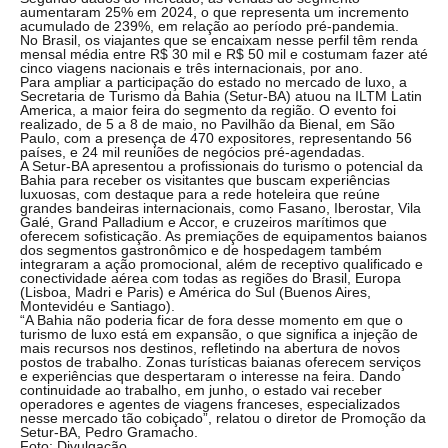
aumentaram 25% em 2024, o que representa um incremento
acumulado de 239%, em relação ao período pré-pandemia.
No Brasil, os viajantes que se encaixam nesse perfil têm renda
mensal média entre R$ 30 mil e R$ 50 mil e costumam fazer até
cinco viagens nacionais e três internacionais, por ano.
Para ampliar a participação do estado no mercado de luxo, a
Secretaria de Turismo da Bahia (Setur-BA) atuou na ILTM Latin
America, a maior feira do segmento da região. O evento foi
realizado, de 5 a 8 de maio, no Pavilhão da Bienal, em São
Paulo, com a presença de 470 expositores, representando 56
países, e 24 mil reuniões de negócios pré-agendadas.
A Setur-BA apresentou a profissionais do turismo o potencial da
Bahia para receber os visitantes que buscam experiências
luxuosas, com destaque para a rede hoteleira que reúne
grandes bandeiras internacionais, como Fasano, Iberostar, Vila
Galé, Grand Palladium e Accor, e cruzeiros marítimos que
oferecem sofisticação. As premiações de equipamentos baianos
dos segmentos gastronômico e de hospedagem também
integraram a ação promocional, além de receptivo qualificado e
conectividade aérea com todas as regiões do Brasil, Europa
(Lisboa, Madri e Paris) e América do Sul (Buenos Aires,
Montevidéu e Santiago).
“A Bahia não poderia ficar de fora desse momento em que o
turismo de luxo está em expansão, o que significa a injeção de
mais recursos nos destinos, refletindo na abertura de novos
postos de trabalho. Zonas turísticas baianas oferecem serviços
e experiências que despertaram o interesse na feira. Dando
continuidade ao trabalho, em junho, o estado vai receber
operadores e agentes de viagens franceses, especializados
nesse mercado tão cobiçado”, relatou o diretor de Promoção da
Setur-BA, Pedro Gramacho.
Foto: Divulgação