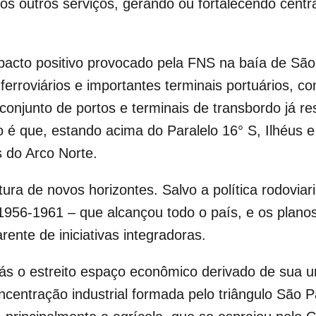
tos outros serviços, gerando ou fortalecendo cent
mpacto positivo provocado pela FNS na baía de Sã
ferroviários e importantes terminais portuários, co
 conjunto de portos e terminais de transbordo já 
o é que, estando acima do Paralelo 16° S, Ilhéus 
 do Arco Norte.
ura de novos horizontes. Salvo a política rodoviari
1956-1961 – que alcançou todo o país, e os plano
arente de iniciativas integradoras.
ás o estreito espaço econômico derivado de sua u
entração industrial formada pelo triângulo São P