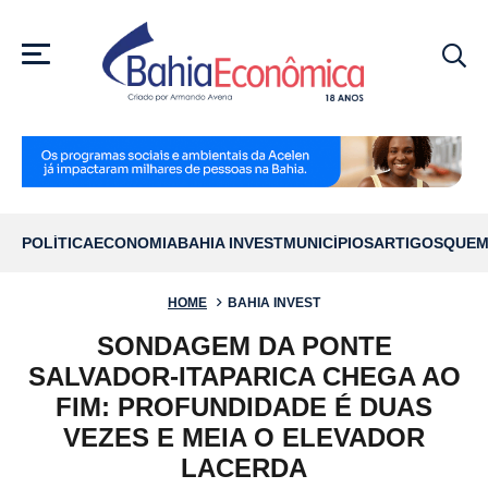
MENU
POLÍTICA
ECONOMIA
BAHIA INVEST
MUNICÍPIOS
ARTIGOS
QUEM
HOME
BAHIA INVEST
SONDAGEM DA PONTE
SALVADOR-ITAPARICA CHEGA AO
FIM: PROFUNDIDADE É DUAS
VEZES E MEIA O ELEVADOR
LACERDA