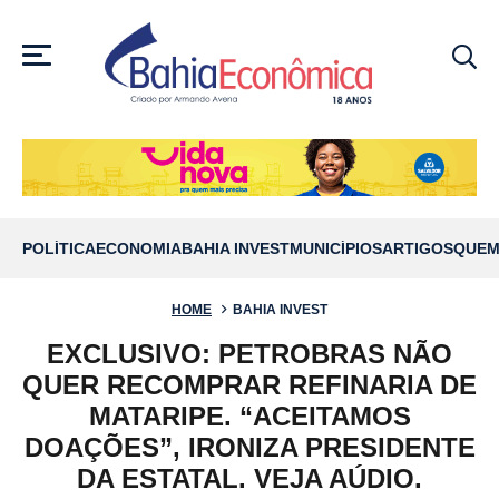
MENU
POLÍTICA
ECONOMIA
BAHIA INVEST
MUNICÍPIOS
ARTIGOS
QUEM
HOME
BAHIA INVEST
EXCLUSIVO: PETROBRAS NÃO
QUER RECOMPRAR REFINARIA DE
MATARIPE. “ACEITAMOS
DOAÇÕES”, IRONIZA PRESIDENTE
DA ESTATAL. VEJA AÚDIO.