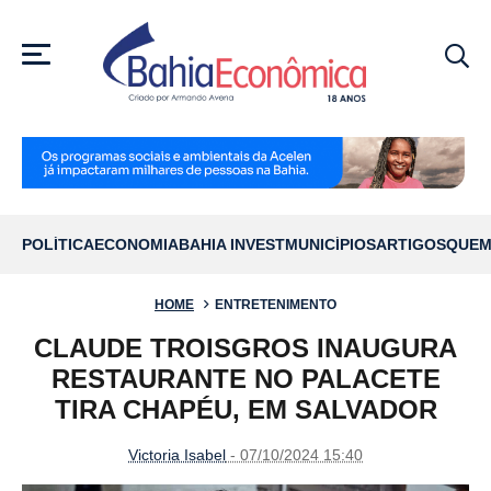
MENU
POLÍTICA
ECONOMIA
BAHIA INVEST
MUNICÍPIOS
ARTIGOS
QUEM
HOME
ENTRETENIMENTO
CLAUDE TROISGROS INAUGURA
RESTAURANTE NO PALACETE
TIRA CHAPÉU, EM SALVADOR
Victoria Isabel
- 07/10/2024 15:40