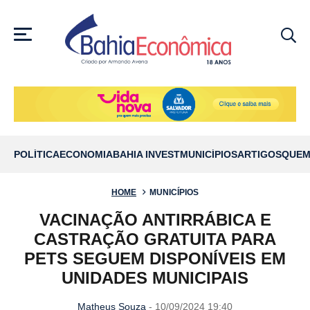
MENU
POLÍTICA
ECONOMIA
BAHIA INVEST
MUNICÍPIOS
ARTIGOS
QUEM
HOME
MUNICÍPIOS
VACINAÇÃO ANTIRRÁBICA E
CASTRAÇÃO GRATUITA PARA
PETS SEGUEM DISPONÍVEIS EM
UNIDADES MUNICIPAIS
Matheus Souza
- 10/09/2024 19:40