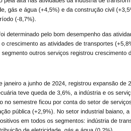
do pela alta nas atividades da indústria de transfo
ade, gás e água (+4,5%) e da construção civil (+3,5
ríodo (-8,7%).
 foi determinado pelo bom desempenho das ativida
 crescimento as atividades de transportes (+5,8%
 O segmento outros serviços registrou crescimento 
e janeiro a junho de 2024, registrou expansão 
cuária teve queda de 3,6%, a indústria e os serv
o no semestre ficou por conta do setor de serviç
ação pública (+2,9%). No setor industrial baiano,
positivos em todos os segmentos: indústria de tran
ribuição de eletricidade, gás e água (0,2%).