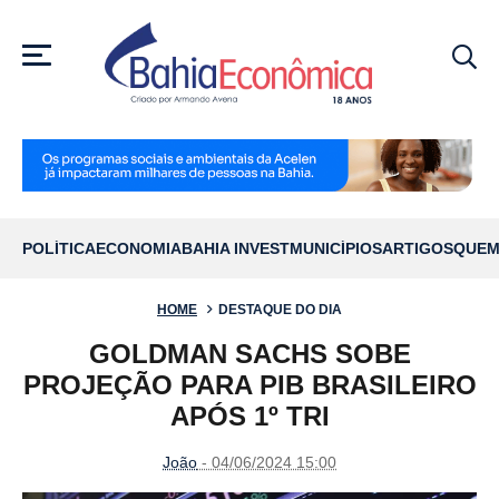
MENU
POLÍTICA
ECONOMIA
BAHIA INVEST
MUNICÍPIOS
ARTIGOS
QUEM
HOME
DESTAQUE DO DIA
GOLDMAN SACHS SOBE
PROJEÇÃO PARA PIB BRASILEIRO
APÓS 1º TRI
João
- 04/06/2024 15:00