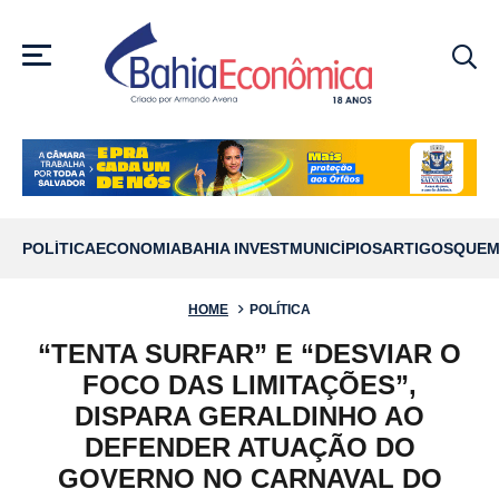
MENU
POLÍTICA
ECONOMIA
BAHIA INVEST
MUNICÍPIOS
ARTIGOS
QUEM
HOME
POLÍTICA
“TENTA SURFAR” E “DESVIAR O
FOCO DAS LIMITAÇÕES”,
DISPARA GERALDINHO AO
DEFENDER ATUAÇÃO DO
GOVERNO NO CARNAVAL DO