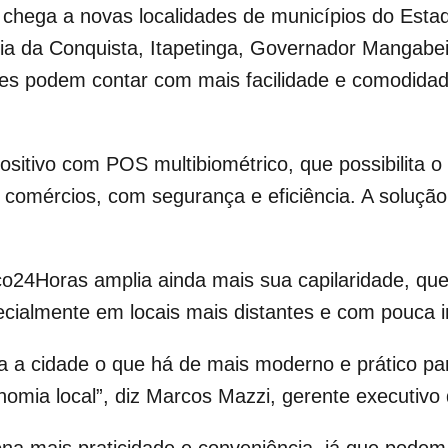
 chega a novas localidades de municípios do Esta
ia da Conquista, Itapetinga, Governador Mangabei
es podem contar com mais facilidade e comodidade
tivo com POS multibiométrico, que possibilita o 
comércios, com segurança e eficiência. A solução f
nco24Horas amplia ainda mais sua capilaridade, qu
cialmente em locais mais distantes e com pouca in
a cidade o que há de mais moderno e prático para 
nomia local”, diz Marcos Mazzi, gerente executiv
iona mais praticidade e conveniência, já que pode