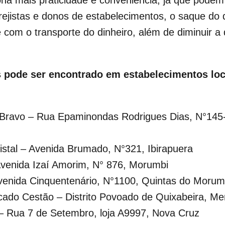
istas e donos de estabelecimentos, o saque do din
e com o transporte do dinheiro, além de diminuir 
 pode ser encontrado em estabelecimentos loc
P Bravo – Rua Epaminondas Rodrigues Dias, N°145-
ristal – Avenida Brumado, N°321, Ibirapuera
Avenida Izaí Amorim, N° 876, Morumbi
Avenida Cinquentenário, N°1100, Quintas do Morum
ado Cestão – Distrito Povoado de Quixabeira, Me
– Rua 7 de Setembro, loja A9997, Nova Cruz