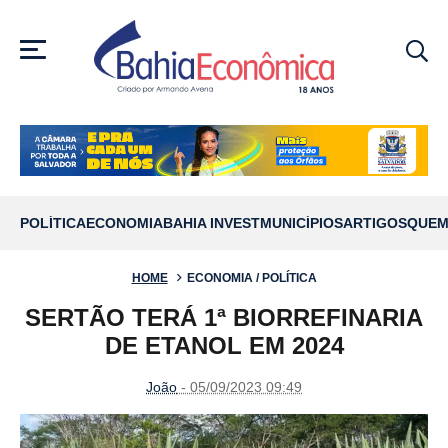
MENU
POLÍTICA
ECONOMIA
BAHIA INVEST
MUNICÍPIOS
ARTIGOS
QUEM
HOME
ECONOMIA / POLÍTICA
SERTÃO TERÁ 1ª BIORREFINARIA
DE ETANOL EM 2024
João
- 05/09/2023 09:49