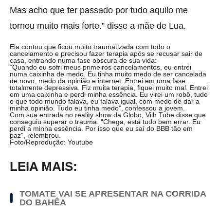
Mas acho que ter passado por tudo aquilo me
tornou muito mais forte.” disse a mãe de Lua.
Ela contou que ficou muito traumatizada com todo o
cancelamento e precisou fazer terapia após se recusar sair de
casa, entrando numa fase obscura de sua vida:
“Quando eu sofri meus primeiros cancelamentos, eu entrei
numa caixinha de medo. Eu tinha muito medo de ser cancelada
de novo, medo da opinião e internet. Entrei em uma fase
totalmente depressiva. Fiz muita terapia, fiquei muito mal. Entrei
em uma caixinha e perdi minha essência. Eu virei um robô, tudo
o que todo mundo falava, eu falava igual, com medo de dar a
minha opinião. Tudo eu tinha medo”, confessou a jovem.
Com sua entrada no reality show da Globo, Viih Tube disse que
conseguiu superar o trauma. “Chega, está tudo bem errar. Eu
perdi a minha essência. Por isso que eu saí do BBB tão em
paz”, relembrou.
Foto/Reprodução: Youtube
LEIA MAIS:
TOMATE VAI SE APRESENTAR NA CORRIDA
DO BAHÊA