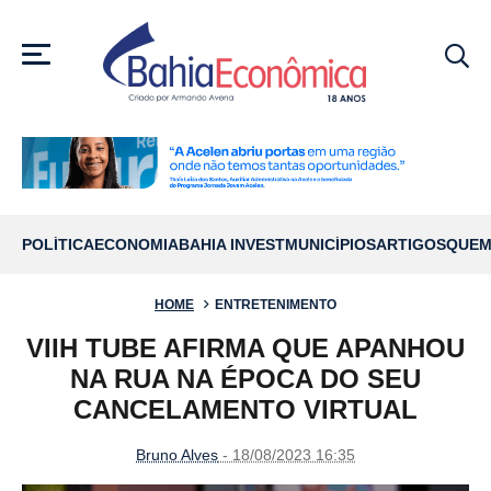
MENU
POLÍTICA
ECONOMIA
BAHIA INVEST
MUNICÍPIOS
ARTIGOS
QUEM
HOME
ENTRETENIMENTO
VIIH TUBE AFIRMA QUE APANHOU
NA RUA NA ÉPOCA DO SEU
CANCELAMENTO VIRTUAL
Bruno Alves
- 18/08/2023 16:35