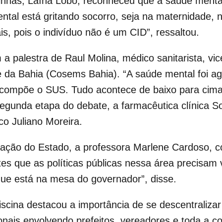
goinhas, Laína Lobo, reconheceu que a saúde ment
al está gritando socorro, seja na maternidade, n
nais, pois o indivíduo não é um CID”, ressaltou.
 palestra de Raul Molina, médico sanitarista, vic
 da Bahia (Cosems Bahia). “A saúde mental foi ag
e compõe o SUS. Tudo acontece de baixo para cima
egunda etapa do debate, a farmacêutica clínica So
co Juliano Moreira.
ação do Estado, a professora Marlene Cardoso, 
s que as políticas públicas nessa área precisam 
ue está na mesa do governador”, disse.
 Fiscina destacou a importância de se descentraliz
onais envolvendo prefeitos, vereadores e toda a c