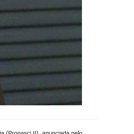
(Pronasci II), anunciada pelo