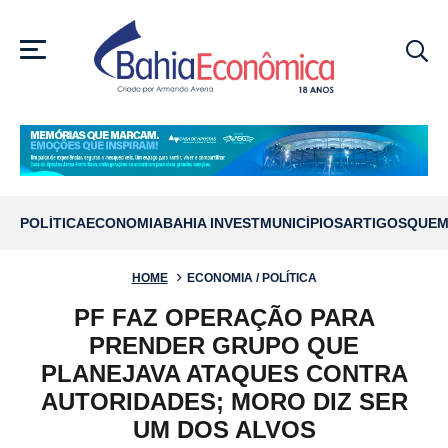
MENU
POLÍTICA
ECONOMIA
BAHIA INVEST
MUNICÍPIOS
ARTIGOS
QUEM
HOME
ECONOMIA / POLÍTICA
PF FAZ OPERAÇÃO PARA
PRENDER GRUPO QUE
PLANEJAVA ATAQUES CONTRA
AUTORIDADES; MORO DIZ SER
UM DOS ALVOS