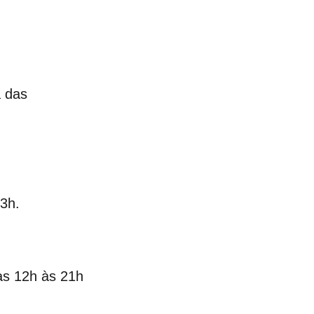
á das
23h.
as 12h às 21h