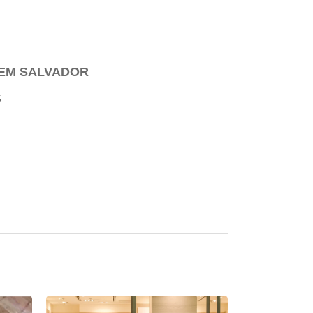
 EM SALVADOR
S