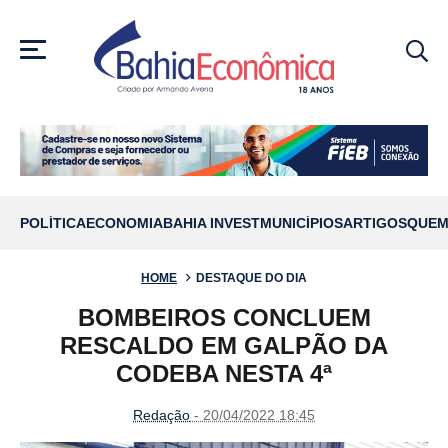
MENU
POLÍTICA
ECONOMIA
BAHIA INVEST
MUNICÍPIOS
ARTIGOS
QUEM
HOME
DESTAQUE DO DIA
BOMBEIROS CONCLUEM
RESCALDO EM GALPÃO DA
CODEBA NESTA 4ª
Redação
- 20/04/2022 18:45