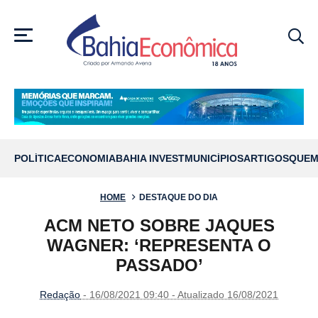
MENU
POLÍTICA
ECONOMIA
BAHIA INVEST
MUNICÍPIOS
ARTIGOS
QUEM
HOME
DESTAQUE DO DIA
ACM NETO SOBRE JAQUES
WAGNER: ‘REPRESENTA O
PASSADO’
Redação
- 16/08/2021 09:40 - Atualizado 16/08/2021