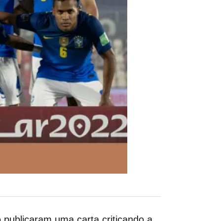
o publicaram uma carta criticando
a