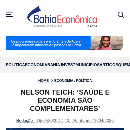
MENU
POLÍTICA
ECONOMIA
BAHIA INVEST
MUNICÍPIOS
ARTIGOS
QUEM
HOME
ECONOMIA / POLÍTICA
NELSON TEICH: ‘SAÚDE E
ECONOMIA SÃO
COMPLEMENTARES’
Redação
- 16/04/2020 17:40 - Atualizado 16/04/2020