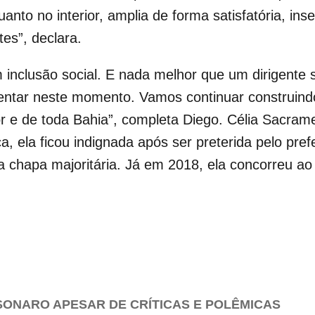
anto no interior, amplia de forma satisfatória, ins
es”, declara.
nclusão social. E nada melhor que um dirigente si
sentar neste momento. Vamos continuar construin
or e de toda Bahia”, completa Diego. Célia Sacramen
, ela ficou indignada após ser preterida pelo pr
na chapa majoritária. Já em 2018, ela concorreu a
SONARO APESAR DE CRÍTICAS E POLÊMICAS