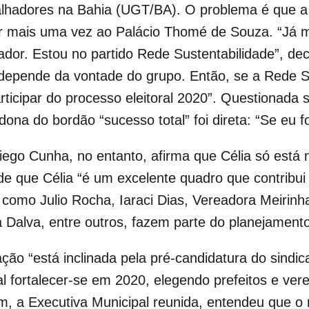
alhadores
na Bahia (UGT/BA). O problema é que a e
mais uma vez ao Palácio Thomé de Souza. “Já me
ador. Estou no partido Rede Sustentabilidade”, dec
epende da vontade do grupo. Então, se a Rede Sus
rticipar do processo eleitoral 2020”. Questionada
a do bordão “sucesso total” foi direta: “Se eu for
iego Cunha, no entanto, afirma que Célia só está 
de que Célia “é um excelente quadro que contribui 
 como Julio Rocha, Iaraci Dias, Vereadora Meirinh
 Dalva, entre outros, fazem parte do planejamento
ão “está inclinada pela pré-candidatura do sindic
l fortalecer-se em 2020, elegendo prefeitos e ver
sim, a Executiva Municipal reunida, entendeu que