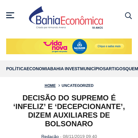
MENU
POLÍTICA
ECONOMIA
BAHIA INVEST
MUNICÍPIOS
ARTIGOS
QUEM
HOME
UNCATEGORIZED
DECISÃO DO SUPREMO É
‘INFELIZ’ E ‘DECEPCIONANTE’,
DIZEM AUXILIARES DE
BOLSONARO
Redação
- 08/11/2019 09:40